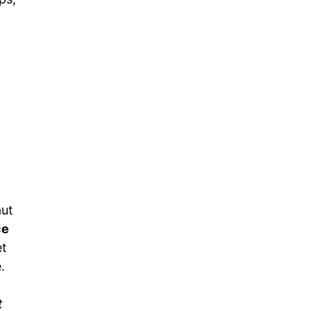
aut
ce
et
.
t