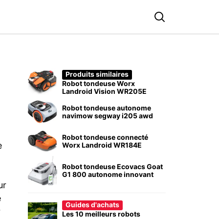
Produits similaires
Robot tondeuse Worx
Landroid Vision WR205E
Robot tondeuse autonome
navimow segway i205 awd
Robot tondeuse connecté
e
Worx Landroid WR184E
Robot tondeuse Ecovacs Goat
G1 800 autonome innovant
ur
e
Guides d'achats
r
Les 10 meilleurs robots