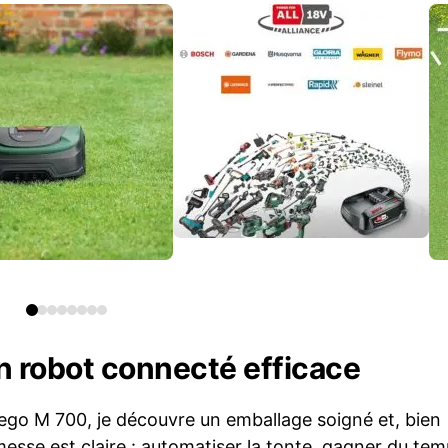
n robot connecté efficace
dego M 700, je découvre un emballage soigné et, bien
esse est claire : automatiser la tonte, gagner du tem