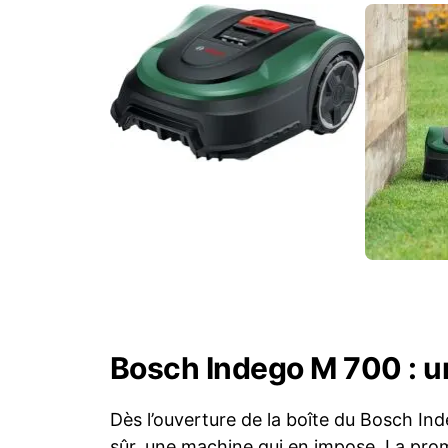
Bosch Indego M 700 : u
Dès l’ouverture de la boîte du Bosch In
sûr, une machine qui en impose. La prom