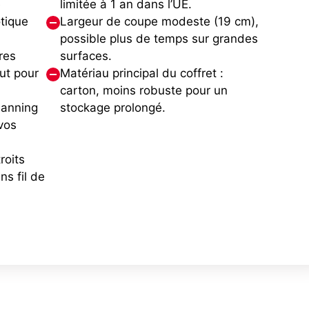
e
limitée à 1 an dans l’UE.
tique
Largeur de coupe modeste (19 cm),
possible plus de temps sur grandes
res
surfaces.
ut pour
Matériau principal du coffret :
carton, moins robuste pour un
lanning
stockage prolongé.
vos
roits
s fil de