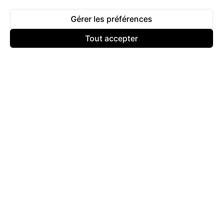
Gérer les préférences
Tout accepter
© 2025 - 2026
Keyliva
Tous droits réservés.
Contactez-Nous
Conditions d’utilisation