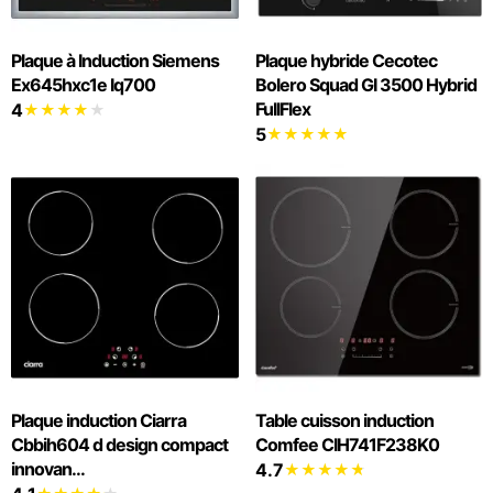
Plaque à Induction Siemens
Plaque hybride Cecotec
Ex645hxc1e Iq700
Bolero Squad GI 3500 Hybrid
FullFlex
4
5
Plaque induction Ciarra
Table cuisson induction
Cbbih604 d design compact
Comfee CIH741F238K0
innovan...
4.7